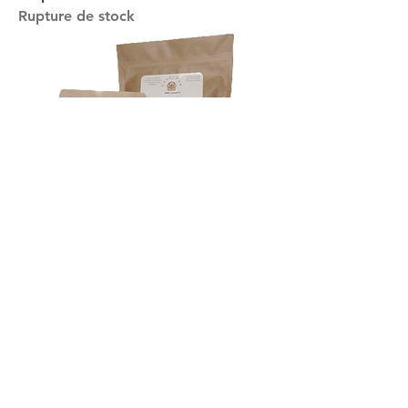
Rupture de stock
Stripes de DINDE
Prix
5,50 €