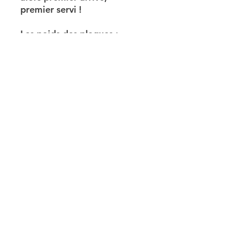
premier servi !
Les poids des plaques :
358g
373g
437g
450g
Indice d'appétence
: ⭐⭐⭐⭐⭐
Indice de mastication
:
⭐⭐⭐⭐⭐
Donnez votre avis !